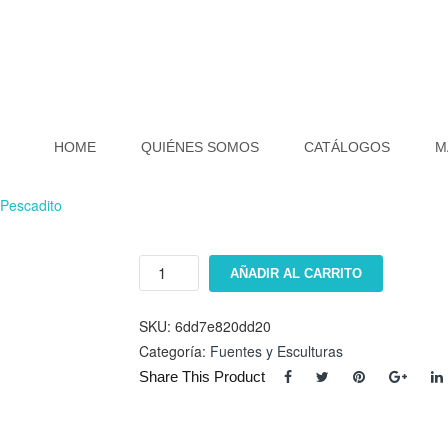
HOME
QUIÉNES SOMOS
CATÁLOGOS
M
Pescadito
Fuente
AÑADIR AL CARRITO
#11
de
hojas
SKU:
6dd7e820dd20
con
Categoría:
Fuentes y Esculturas
pescadito
Share This Product
cantidad