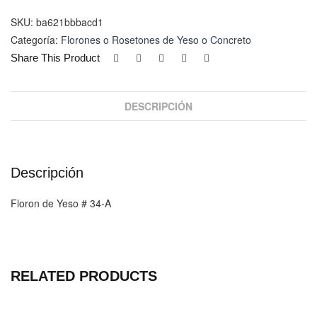
Yeso
#
SKU:
ba621bbbacd1
34-
Categoría:
Florones o Rosetones de Yeso o Concreto
A
Share This Product
cantidad
DESCRIPCIÓN
Descripción
Floron de Yeso # 34-A
RELATED PRODUCTS