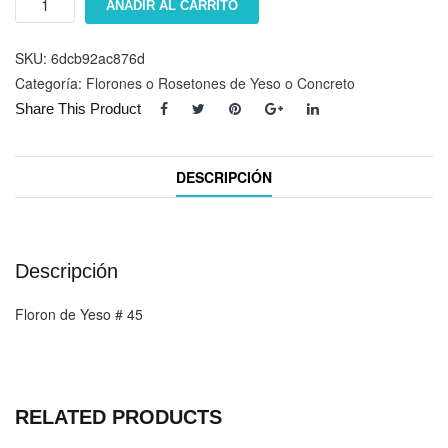
AÑADIR AL CARRITO
#
45
cantidad
SKU:
6dcb92ac876d
Categoría:
Florones o Rosetones de Yeso o Concreto
Share This Product
DESCRIPCIÓN
Descripción
Floron de Yeso # 45
RELATED PRODUCTS