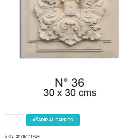
Floron
AÑADIR AL CARRITO
#
36
cantidad
SKU:
0ff76cf1f9de