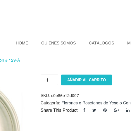
HOME
QUIÉNES SOMOS
CATÁLOGOS
M
ron # 129-A
Floron
AÑADIR AL CARRITO
#
129-
A
SKU:
c0e86e12d007
cantidad
Categoría:
Florones o Rosetones de Yeso o Con
Share This Product