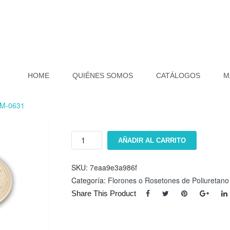
HOME
QUIÉNES SOMOS
CATÁLOGOS
M
EM-0631
FlorÃ³n
AÑADIR AL CARRITO
EM-
0631
cantidad
SKU:
7eaa9e3a986f
Categoría:
Florones o Rosetones de Poliuretano
Share This Product