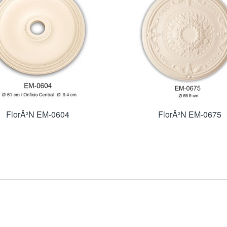
FlorÃ³n EM-0604
FlorÃ³n EM-0675
INFORMACIÓN
DÉJANOS UN MENSAJE