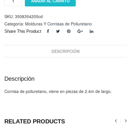
AÑADIR AL CARRITO
EF-
004
cantidad
SKU:
3508354205cd
Categoría:
Molduras Y Cornisas de Poliuretano
Share This Product
DESCRIPCIÓN
Descripción
Cornisa de poliuretano, viene en piezas de 2.4m de largo.
RELATED PRODUCTS