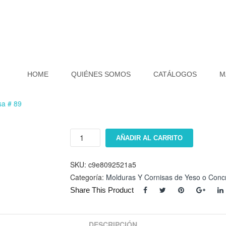
HOME
QUIÉNES SOMOS
CATÁLOGOS
M
sa # 89
Cornisa
AÑADIR AL CARRITO
#
89
cantidad
SKU:
c9e8092521a5
Categoría:
Molduras Y Cornisas de Yeso o Conc
Share This Product
DESCRIPCIÓN