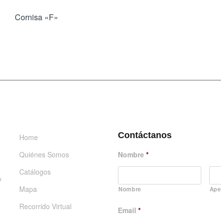
Cornisa «F»
INFORMACIÓN
DÉJANOS UN MENSAJE
Contáctanos
Home
Quiénes Somos
Nombre
*
Catálogos
y
Mapa
Nombre
Ape
Recorrido Virtual
Email
*