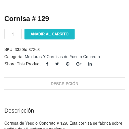
Cornisa # 129
Cornisa
AÑADIR AL CARRITO
#
129
cantidad
SKU:
3320fdf872c8
Categoría:
Molduras Y Cornisas de Yeso o Concreto
Share This Product
DESCRIPCIÓN
Descripción
Cornisa de Yeso o Concreto # 129. Esta cornisa se fabrica sobre
pedido de 10 metros en adelante.