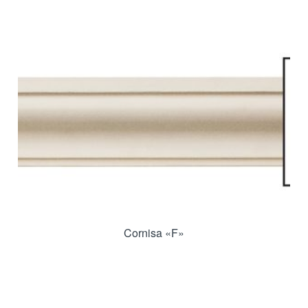
Cornisa «F»