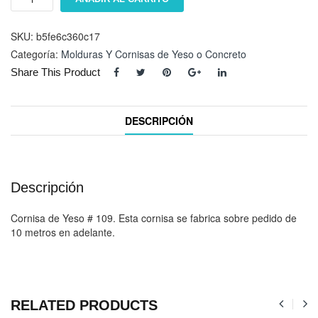
#
109
cantidad
SKU:
b5fe6c360c17
Categoría:
Molduras Y Cornisas de Yeso o Concreto
Share This Product
DESCRIPCIÓN
Descripción
Cornisa de Yeso # 109. Esta cornisa se fabrica sobre pedido de
10 metros en adelante.
RELATED PRODUCTS