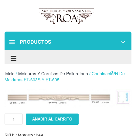
PRODUCTOS
Inicio
/
Molduras Y Cornisas De Poliuretano
/ ConbinaciÃ³n De
Molduras ET-603S Y ET-605
ConbinaciÃ³n
AÑADIR AL CARRITO
de
molduras
ET-
SKU:
4f4093c24be9