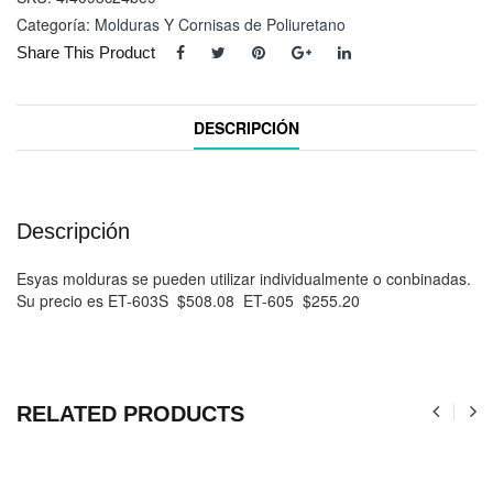
603S
Categoría:
Molduras Y Cornisas de Poliuretano
y
Share This Product
ET-
605
cantidad
DESCRIPCIÓN
Descripción
Esyas molduras se pueden utilizar individualmente o conbinadas.
Su precio es ET-603S $508.08 ET-605 $255.20
RELATED PRODUCTS