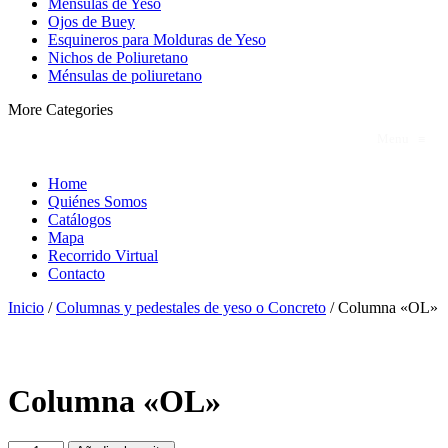
Ménsulas de Yeso
Ojos de Buey
Esquineros para Molduras de Yeso
Nichos de Poliuretano
Ménsulas de poliuretano
More Categories
Menu
≡
Home
Quiénes Somos
Catálogos
Mapa
Recorrido Virtual
Contacto
Inicio
/
Columnas y pedestales de yeso o Concreto
/ Columna «OL»
Columna «OL»