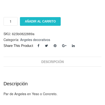
Angeles
AÑADIR AL CARRITO
#
116
cantidad
SKU:
623b0822889a
Categoría:
Angeles decorativos
Share This Product
DESCRIPCIÓN
Descripción
Par de Angeles en Yeso o Concreto.