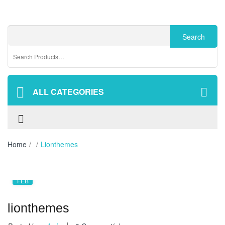
ALL CATEGORIES
Home
/
/
Lionthemes
14
FEB
lionthemes