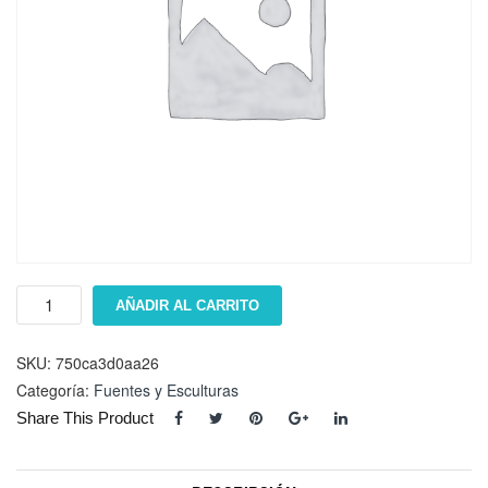
NiÃ±o
AÑADIR AL CARRITO
tirolÃ©s
cantidad
SKU:
750ca3d0aa26
Categoría:
Fuentes y Esculturas
Share This Product