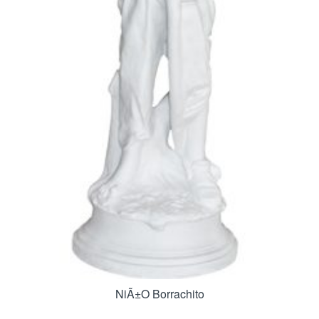
NiÃ±o Borrachito